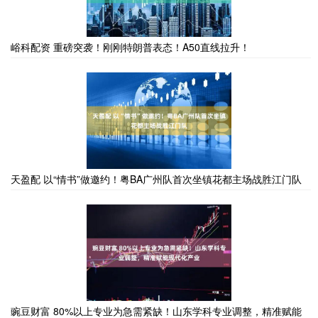
峪科配资 重磅突袭！刚刚特朗普表态！A50直线拉升！
天盈配 以“情书”做邀约！粤BA广州队首次坐镇花都主场战胜江门队
豌豆财富 80%以上专业为急需紧缺！山东学科专业调整，精准赋能