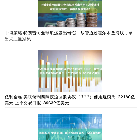
中博策略 特朗普向全球航运发出号召：尽管通过霍尔木兹海峡，拿
出点胆量别怂！
亿利金融 美联储周四隔夜逆回购协议（RRP）使用规模为132186亿
美元 上个交易日报189632亿美元