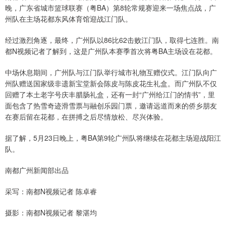
晚，广东省城市篮球联赛（粤BA）第8轮常规赛迎来一场焦点战，广
州队在主场花都东风体育馆迎战江门队。
经过激烈角逐，最终，广州队以86比62击败江门队，取得七连胜。南
都N视频记者了解到，这是广州队本赛季首次将粤BA主场设在花都。
中场休息期间，广州队与江门队举行城市礼物互赠仪式。江门队向广
州队赠送国家级非遗新宝堂新会陈皮与陈皮花生礼盒。而广州队不仅
回赠了本土老字号庆丰腊肠礼盒，还有一封“广州给江门的情书”，里
面包含了热雪奇迹滑雪票与融创乐园门票，邀请远道而来的侨乡朋友
在赛后留在花都，在拼搏之后尽情放松、尽兴体验。
据了解，5月23日晚上，粤BA第9轮广州队将继续在花都主场迎战阳江
队。
南都广州新闻部出品
采写：南都N视频记者 陈卓睿
摄影：南都N视频记者 黎湛均