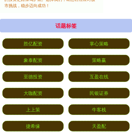
市挑战，稳步迈向成功！
话题标签
胜亿配资
掌心策略
象泰配资
策略赢
至德投资
互盈在线
大咖配资
民银证券
上上策
牛客栈
捷希缘
天盈配