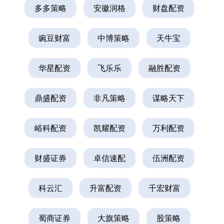
多多策略
安徽润格
财盘配资
豌豆财富
中博策略
天牛宝
华星配资
飞乐乐
融胜配资
鼎盛配资
非凡策略
谋略天下
峪科配资
凯耀配资
万利配资
财盛证券
卓信速配
伍洲配资
科云汇
升富配资
千宏财富
蜀商证券
大旗策略
股策略