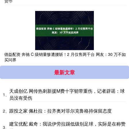
货币
德益配资 奔驰 C 级销量惨遭腰斩！2 月仅售两千台 网友：30 万不如
买问界
最新文章
天成创亿 网传热刺新援M费十字韧带重伤，记者辟谣：球
1、
员没有受伤
跟投之家 佩杜拉：拉齐奥对菲尔克鲁格持保留态度
2、
建宝优配 戴奇：我说伊劳拉踢低级别足球，实际是在称赞
3、