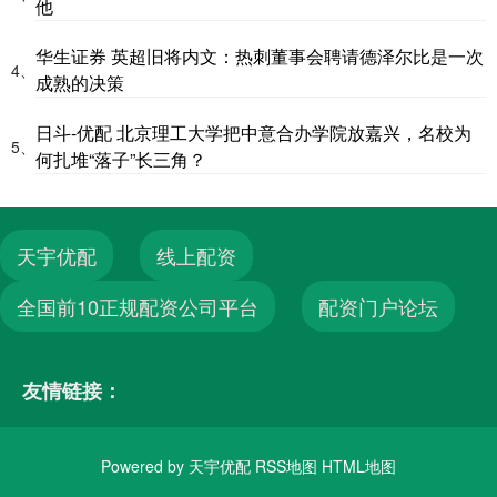
他
华生证券 英超旧将内文：热刺董事会聘请德泽尔比是一次
4、
成熟的决策
日斗-优配 北京理工大学把中意合办学院放嘉兴，名校为
5、
何扎堆“落子”长三角？
天宇优配
线上配资
全国前10正规配资公司平台
配资门户论坛
友情链接：
Powered by
天宇优配
RSS地图
HTML地图