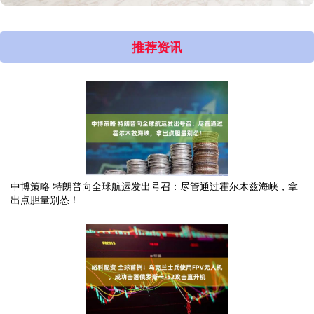
推荐资讯
中博策略 特朗普向全球航运发出号召：尽管通过霍尔木兹海峡，拿
出点胆量别怂！