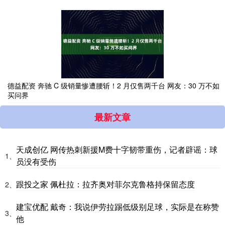
德益配资 奔驰 C 级销量惨遭腰斩！2 月仅售两千台 网友：30 万不如
买问界
最新文章
天成创亿 网传热刺新援M费十字韧带重伤，记者辟谣：球
1、
员没有受伤
跟投之家 佩杜拉：拉齐奥对菲尔克鲁格持保留态度
2、
建宝优配 戴奇：我说伊劳拉踢低级别足球，实际是在称赞
3、
他