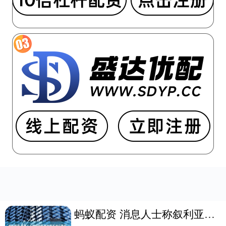
蚂蚁配资 消息人士称叙利亚将对货币进行重估，去掉两个零以稳定货币